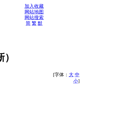
加入收藏
网站地图
网站搜索
简
繁
默
新）
[字体：
大
中
小
]