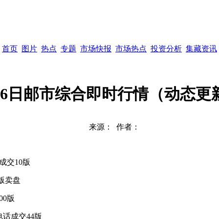
首页
图片
热点
专题
市场快报
市场热点
投资分析
集藏资讯
月6日邮市综合即时行情（动态更
来源：
作者：
成交10版
6版卖盘
00版
电话成交44版