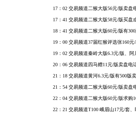
17：02 交易频道二猴大版56元/版卖盘
17：41 交易频道二猴大版58元/版买盘
18：41 交易频道二猴大版60元/版有30
19：00 交易频道37届红猴评选张160
19：02 交易频道秦岭大版6.3元/版、阿
20：06 交易频道四马赠11元/版卖盘电
21：18 交易频道黄河6.3元/版有50
21：54 交易频道二猴大版60元/版卖
22：04 交易频道二猴大版60元/版求购
22：21 交易频道T100 峨眉山17元/套