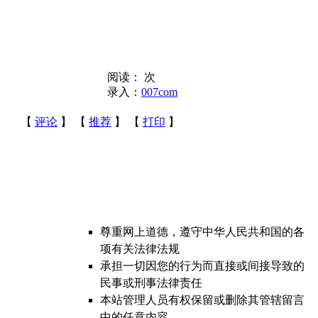
阅读：
次
录入：
007com
【
评论
】 【
推荐
】 【
打印
】
尊重网上道德，遵守中华人民共和国的各
项有关法律法规
承担一切因您的行为而直接或间接导致的
民事或刑事法律责任
本站管理人员有权保留或删除其管辖留言
中的任意内容