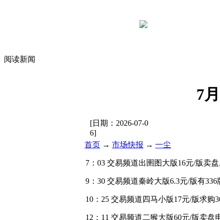
阅读新闻
7
[日期：
2026-07-0
6
]
首页
→
市场快报
→
一尘
7：03 交易频道出圉图大版16元/版卖盘
9：30 交易频道秦岭大版6.3元/版有33
10：25 交易频道四马小版17元/版求购3
12：11 交易频道二猴大版60元/版卖盘