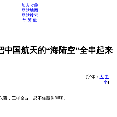
加入收藏
网站地图
网站搜索
简
繁
默
把中国航天的“海陆空”全串起来
[字体：
大
中
小
]
东西，三样全占，忍不住跟你聊聊。