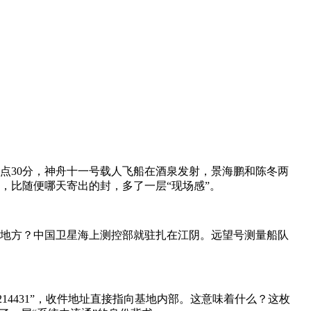
7号早上7点30分，神舟十一号载人飞船在酒泉发射，
景海鹏
和陈冬两
，比随便哪天寄出的封，多了一层“现场感”。
地方？中国卫星海上测控部就驻扎在江阴。
远望号测量船队
214431”，收件地址直接指向基地内部。这意味着什么？这枚