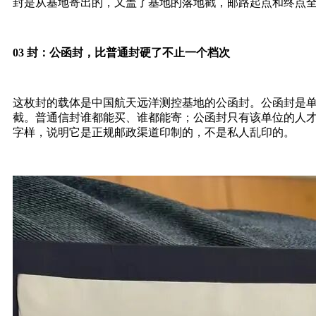
封是从基地寄出的，又盖了基地的落地戳，邮路起点和终点全是
03 封：公函封，比普通封硬了不止一个档次
这枚封的载体是中国航天远洋测控基地的公函封。公函封是
截。普通信封谁都能买、谁都能寄；公函封只有该单位的人
字样，说明它是正规邮政渠道印制的，不是私人乱印的。