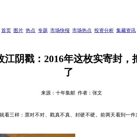
首页
图片
热点
专题
市场快报
市场热点
投资分析
集藏资讯
江阴戳：2016年这枚实寄封，
了
来源：
十年集邮
作者：
张文
就看三样：票对不对、戳真不真、封硬不硬。前两天看到一件