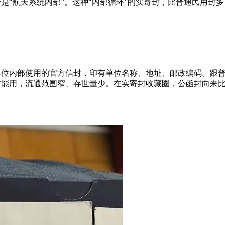
“航天系统内部”。这种“内部循环”的实寄封，比普通民用封多
单位内部使用的官方信封，印有单位名称、地址、邮政编码。跟
才能用，流通范围窄、存世量少。在实寄封收藏圈，公函封向来