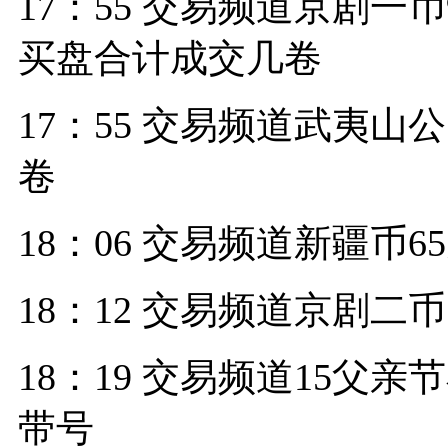
17：55 交易频道京剧一币
买盘合计成交几卷
17：55 交易频道武夷山公
卷
18：06 交易频道新疆币
18：12 交易频道京剧二币
18：19 交易频道15父亲
带号