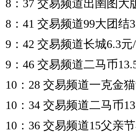
8：37 交易频道出圉图大版
8：41 交易频道99大团结
9：42 交易频道长城6.3元
9：46 交易频道二马币13
10：28 交易频道一克金猫
10：34 交易频道二马币
10：36 交易频道15父亲