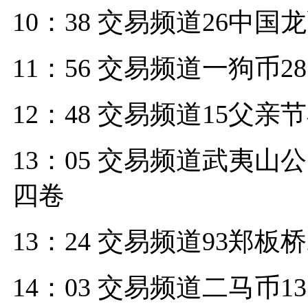
10：38 交易频道26中国
11：56 交易频道一狗币
12：48 交易频道15父亲
13：05 交易频道武夷山
四卷
13：24 交易频道93郑板
14：03 交易频道二马币1