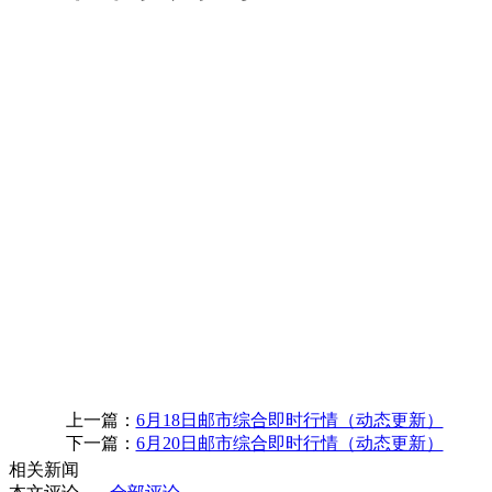
上一篇：
6月18日邮市综合即时行情（动态更新）
下一篇：
6月20日邮市综合即时行情（动态更新）
相关新闻