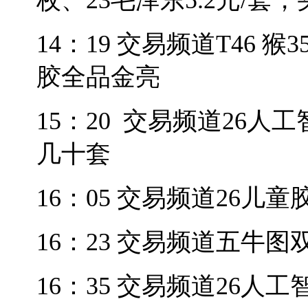
14：19 交易频道T46 
胶全品金亮
15：20 交易频道26人
几十套
16：05 交易频道26儿童
16：23 交易频道五牛图双
16：35 交易频道26人工