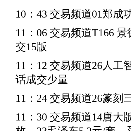
10：43 交易频道01郑成功
11：06 交易频道T166
交15版
11：12 交易频道26人
话成交少量
11：24 交易频道26篆刻
11：30 交易频道14唐大版6
枚、23毛泽东5.2元/套