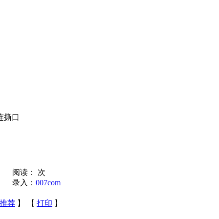
方连撕口
阅读：
次
录入：
007com
推荐
】 【
打印
】