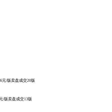
6元/版卖盘成交20版
元/版卖盘成交13版