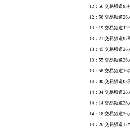
12：56 交易频道95
12：58 交易频道
13：19 交易频道T
13：21 交易频道97
13：45 交易频道
13：55 交易频道2
13：58 交易频道1
14：00 交易频道0
14：04 交易频道2
14：14 交易频道2
14：18 交易频道2
14：26 交易频道1