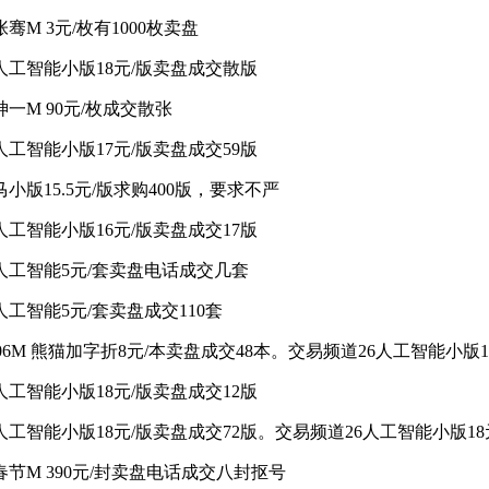
张骞M 3元/枚有1000枚卖盘
26人工智能小版18元/版卖盘成交散版
神一M 90元/枚成交散张
6人工智能小版17元/版卖盘成交59版
马小版15.5元/版求购400版，要求不严
6人工智能小版16元/版卖盘成交17版
26人工智能5元/套卖盘电话成交几套
6人工智能5元/套卖盘成交110套
T106M 熊猫加字折8元/本卖盘成交48本。交易频道26人工智能小版1
6人工智能小版18元/版卖盘成交12版
26人工智能小版18元/版卖盘成交72版。交易频道26人工智能小版18
0春节M 390元/封卖盘电话成交八封抠号