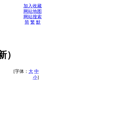
加入收藏
网站地图
网站搜索
简
繁
默
新）
[字体：
大
中
小
]