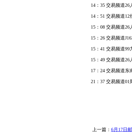
14：35 交易频道2
14：51 交易频道1
15：08 交易频道2
15：26 交易频道J1
15：41 交易频道9
15：49 交易频道2
17：24 交易频道
21：37 交易频道01
上一篇：
6月17