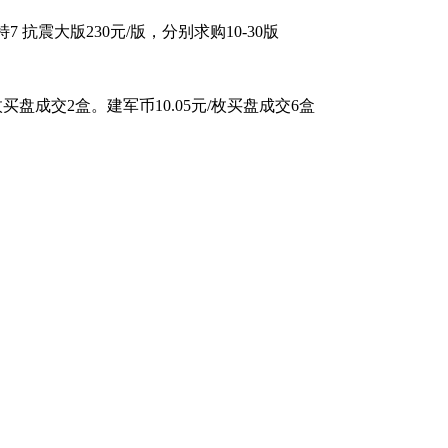
特7 抗震大版230元/版，分别求购10-30版
/枚买盘成交2盒。建军币10.05元/枚买盘成交6盒