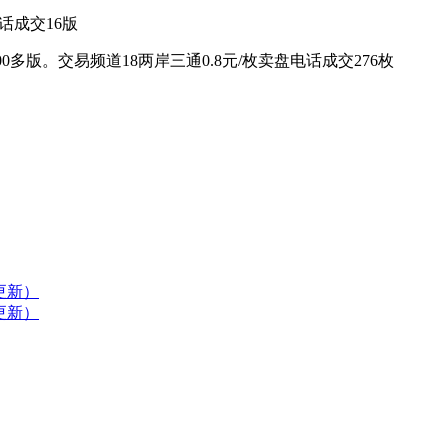
话成交16版
100多版。交易频道18两岸三通0.8元/枚卖盘电话成交276枚
更新）
更新）