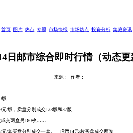
首页
图片
热点
专题
市场快报
市场热点
投资分析
集藏资讯
月14日邮市综合即时行情（动态更
来源：
作者：
0版
9元/版，卖盘分别成交128版和37版
买盘成交两盒另180枚……
21.2元/套买盘分别成交一盒。二虎币14元/枚买盘成交两卷