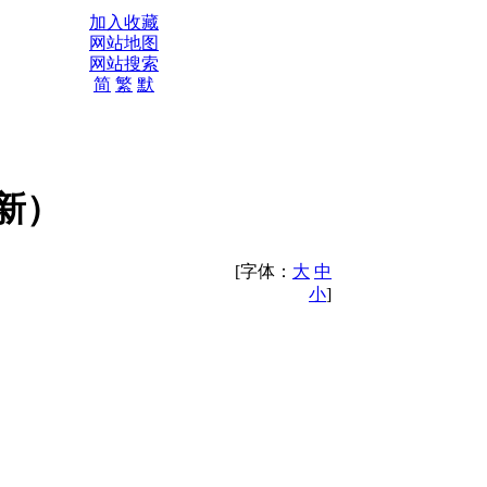
加入收藏
网站地图
网站搜索
简
繁
默
新）
[字体：
大
中
小
]