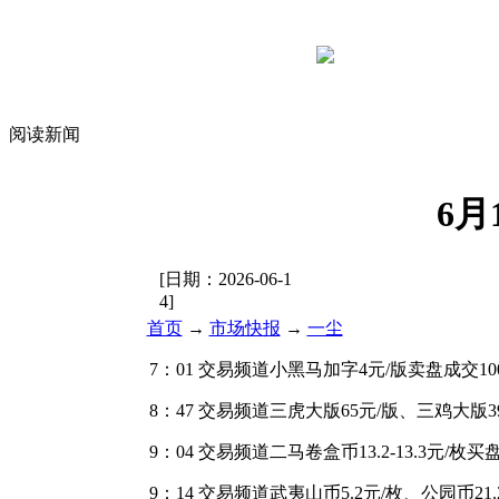
阅读新闻
6
[日期：
2026-06-1
4
]
首页
→
市场快报
→
一尘
7：01 交易频道小黑马加字4元/版卖盘成交10
8：47 交易频道三虎大版65元/版、三鸡大版3
9：04 交易频道二马卷盒币13.2-13.3元/枚
9：14 交易频道武夷山币5.2元/枚、公园币