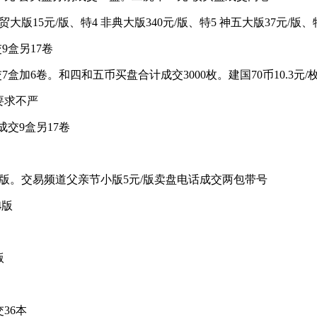
世贸大版15元/版、特4 非典大版340元/版、特5 神五大版37元/版、
交9盒另17卷
盘成交7盒加6卷。和四和五币买盘合计成交3000枚。建国70币10.3元
要求不严
盘成交9盒另17卷
交40版。交易频道父亲节小版5元/版卖盘电话成交两包带号
4版
版
36本