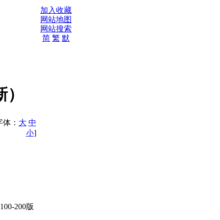
加入收藏
网站地图
网站搜索
简
繁
默
新）
字体：
大
中
小
]
0-200版