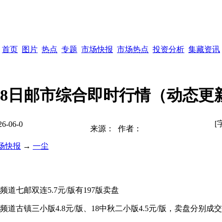
首页
图片
热点
专题
市场快报
市场热点
投资分析
集藏资讯
月8日邮市综合即时行情（动态更
[
26-06-0
来源：
作者：
场快报
→
一尘
易频道七邮双连5.7元/版有197版卖盘
易频道古镇三小版4.8元/版、18中秋二小版4.5元/版，卖盘分别成交10