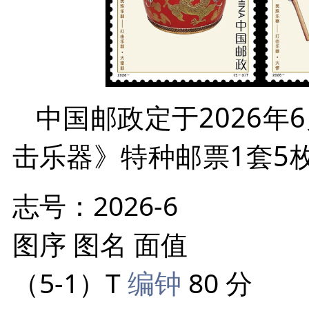
中国邮政定于2026年
击乐
器》特种邮票1套5
志号：2026-6
图序 图名 面值
（5-1）T
编钟
80 分