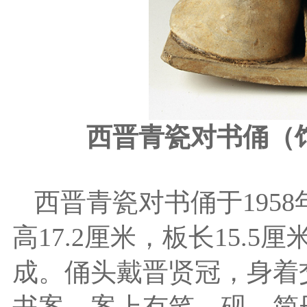
西晋青瓷对书俑（
西晋青瓷对书俑于195
高17.2厘米，板长15.5
成。俑头戴晋贤冠，身着
书案，案上有笔、砚、简