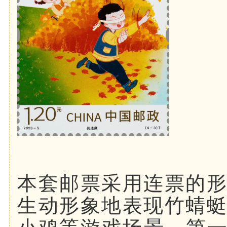
本套邮票采用连票的
生动形象地表现竹蜻