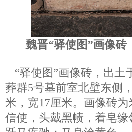
魏晋“驿使图”画像
“驿使图”画像砖，出土于嘉
葬群5号墓前室北壁东侧，
米，宽17厘米。画像砖
信使，头戴黑帻，着皂缘