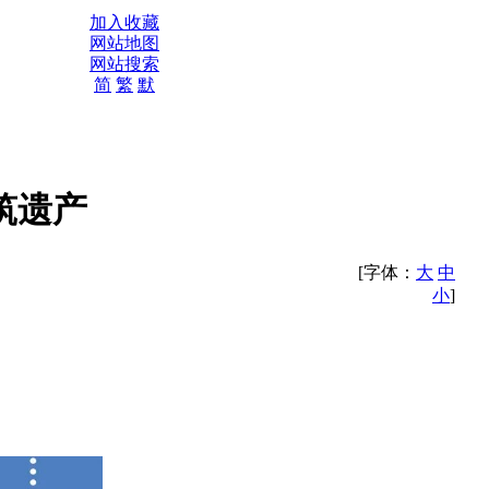
加入收藏
网站地图
网站搜索
简
繁
默
筑遗产
[字体：
大
中
小
]