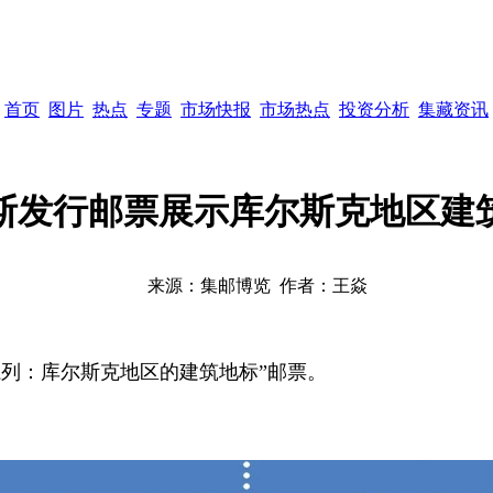
首页
图片
热点
专题
市场快报
市场热点
投资分析
集藏资讯
斯发行邮票展示库尔斯克地区建
来源：
集邮博览
作者：
王焱
系列：
库尔斯克地区
的建筑地标”邮票。