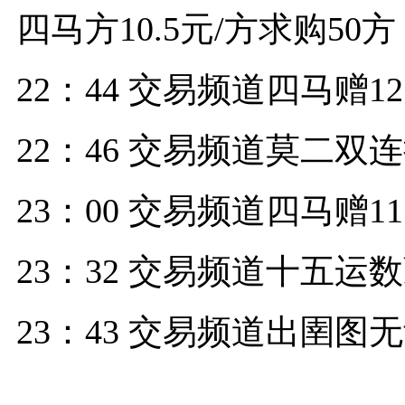
四马方10.5元/方求购50方
22：44 交易频道四马赠
22：46 交易频道莫二双
23：00 交易频道四马赠11
23：32 交易频道十五运
23：43 交易频道出圉图无