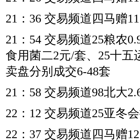
21：36 交易频道四马赠11
21：54 交易频道25粮农0.
食用菌二2元/套、25十五运1
卖盘分别成交6-48套
21：58 交易频道98北大2
22：12 交易频道25亚冬会
22：37 交易频道四马赠