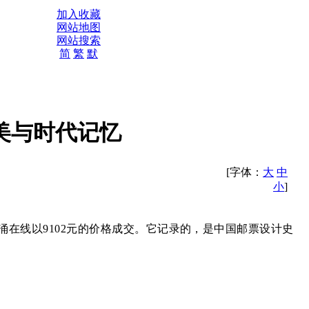
加入收藏
网站地图
网站搜索
简
繁
默
美与时代记忆
[字体：
大
中
小
]
涌在线
以9102元的价格成交。它记录的，是中国邮票设计史