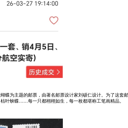
首套以蝴蝶为主题的邮票，由著名邮票设计家刘硕仁设计。为了这套
、枯叶蛱蝶……每一只都栩栩如生，每一枚都堪称工笔画精品。