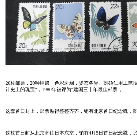
20枚邮票，20种蝴蝶，色彩斑斓，姿态各异。刘硕仁用工
计史上的瑰宝”，1980年被评为“建国三十年最佳邮票”。
这套首日封上，邮票贴得整整齐齐，销有北京首日纪念戳，
这枚首日封从北京寄往日本东京，销有4月5日首日纪念戳，