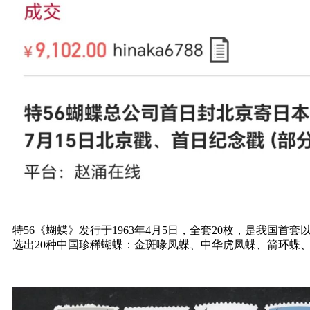
特56《蝴蝶》发行于1963年4月5日，全套20枚，是我国
选出20种中国珍稀蝴蝶：
金斑喙凤蝶
、中华虎凤蝶、箭环蝶