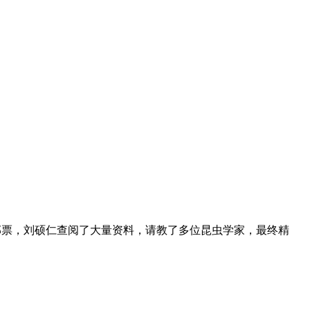
邮票，
刘硕仁
查阅了大量资料，请教了多位昆虫学家，最终精