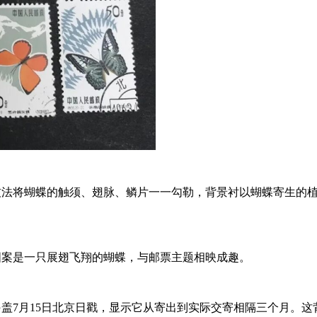
笔技法将蝴蝶的触须、翅脉、鳞片一一勾勒，背景衬以蝴蝶寄生的
图案是一只展翅飞翔的蝴蝶，与邮票主题相映成趣。
另盖7月15日北京日戳，显示它从寄出到实际交寄相隔三个月。