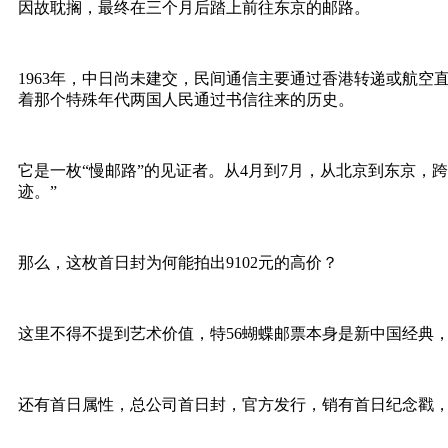
因故耽搁，最终在三个月后踏上前往东京的邮路。
1963年，中日尚未建交，民间通信主要通过香港转递或航
着那个特殊年代两国人民通过书信往来的历史。
它是一枚“慢邮路”的见证者。从4月到7月，从北京到东京
迹。”
那么，这枚首日封为何能拍出9102元的高价？
这里不得不提到艺术价值，特56蝴蝶邮票本身是新中国经典，2
还有首日属性，总公司首日封，官方发行，销有首日纪念戳，