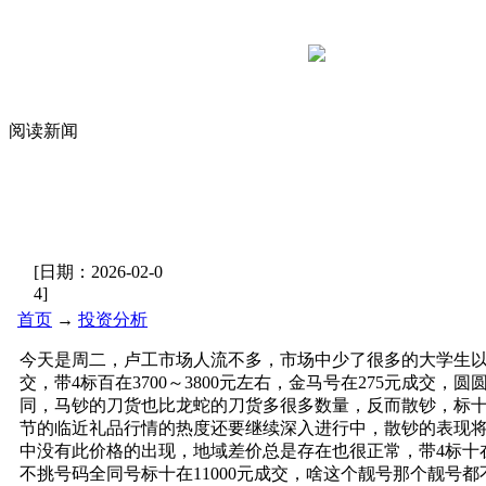
阅读新闻
[日期：
2026-02-0
4
]
首页
→
投资分析
今天是周二，卢工市场人流不多，市场中少了很多的大学生以及
交，带4标百在3700～3800元左右，
金马号
在275元成交，
同，马钞的刀货也比龙蛇的刀货多很多数量，反而散钞，标
节的临近礼品行情的热度还要继续深入进行中，散钞的表现将
中没有此价格的出现，地域差价总是存在也很正常，带4标十在
不挑号码全同号标十在11000元成交，啥这个靓号那个靓号都