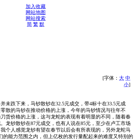
加入收藏
网站地图
网站搜索
简
繁
默
[字体：
大
中
小
]
下来，马钞散钞在32.5元成交，带4标十在33.5元成
是零散的马钞在推动价格的上涨，今年的马钞情况与往年不
动刀货价格的上涨，这与龙蛇的表现有着明显的不同，随着春
龙钞散钞在87元成交，也有人说在85元，至少在卢工市场
好，我个人感觉龙钞有望在春节以后会有所表现的，另外龙蛇马
们的能力范围之内，但上亿枚的发行量配起来的难度又特别的