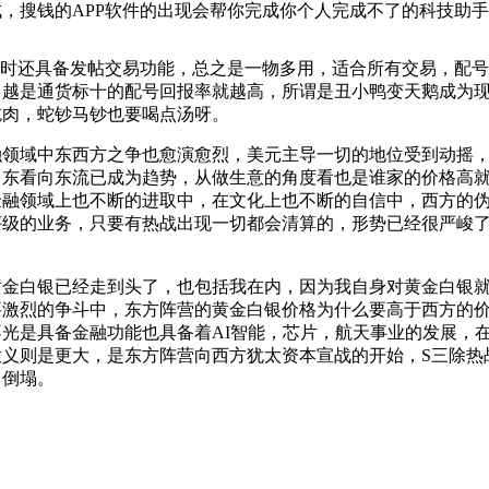
成，
搜钱的APP
软件的出现会帮你完成你个人完成不了的科技助手
时还具备发帖交易功能，总之是一物多用，适合所有交易，配号
，越是通货标十的配号回报率就越高，所谓是丑小鸭变天鹅成为
吃肉，蛇钞马钞也要喝点汤呀。
融领域中东西方之争也愈演愈烈，美元主导一切的地位受到动摇
向东看向东流已成为趋势，从做生意的角度看也是谁家的价格高
金融领域上也不断的进取中，在文化上也不断的自信中，西方的
评级的业务，只要有热战出现一切都会清算的，形势已经很严峻
黄金白银已经走到头了，也包括我在内，因为我自身对黄金白银
要激烈的争斗中，东方阵营的黄金白银价格为什么要高于西方的
光是具备金融功能也具备着AI智能，芯片，航天事业的发展，
义则是更大，是东方阵营向西方犹太资本宣战的开始，S三除热
日倒塌。