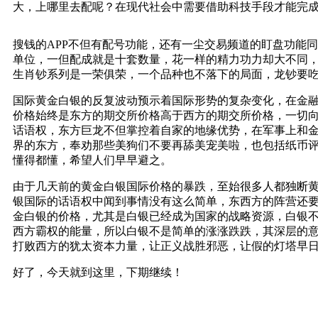
大，上哪里去配呢？在现代社会中需要借助科技手段才能完
搜钱的APP不但有配号功能，还有
一尘交易频道
的盯盘功能同
单位，一但配成就是十套数量，花一样的精力功力却大不同
生肖钞系列是一荣俱荣，一个品种也不落下的局面，龙钞要
国际黄金白银的反复波动预示着国际形势的复杂变化，在金
价格始终是东方的期交所价格高于西方的期交所价格，一切
话语权，东方巨龙不但掌控着自家的地缘优势，在军事上和
界的东方，奉劝那些美狗们不要再舔美宠美啦，也包括纸币
懂得都懂，希望人们早早避之。
由于几天前的黄金白银国际价格的暴跌，至始很多人都独断
银国际的话语权中闻到事情没有这么简单，东西方的阵营还
金白银的价格，尤其是白银已经成为国家的战略资源，白银不
西方霸权的能量，所以白银不是简单的涨涨跌跌，其深层的意
打败西方的犹太资本力量，让正义战胜邪恶，让假的灯塔早
好了，今天就到这里，下期继续！