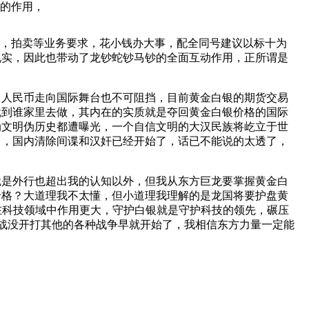
的作用，
，拍卖等业务要求，花小钱办大事，配全同号建议以标十为
现实，因此也带动了龙钞蛇钞马钞的全面互动作用，正所谓是
，人民币走向国际舞台也不可阻挡，目前黄金白银的期货交易
就到谁家里去做，其内在的实质就是夺回黄金白银价格的国际
伪文明伪历史都遭曝光，一个自信文明的大汉民族将屹立于世
了，国内清除间谍和汉奸已经开始了，话已不能说的太透了，
就是外行也超出我的认知以外，但我从东方巨龙要掌握黄金白
价格？大道理我不太懂，但小道理我理解的是龙国将要护盘黄
在科技领域中作用更大，守护白银就是守护科技的领先，碾压
战没开打其他的各种战争早就开始了，我相信东方力量一定能