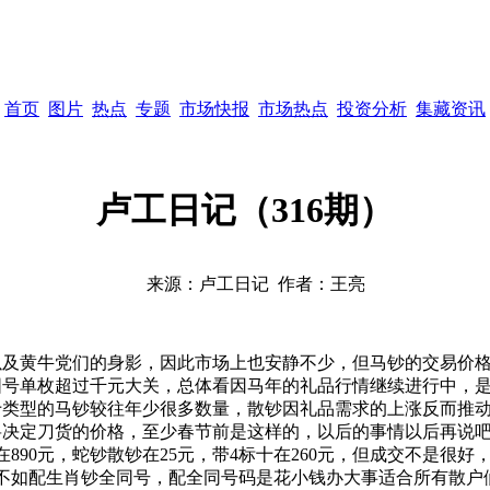
首页
图片
热点
专题
市场快报
市场热点
投资分析
集藏资讯
卢工日记（316期）
来源：
卢工日记
作者：
王亮
黄牛党们的身影，因此市场上也安静不少，但马钞的交易价格并未跌
圆圆号单枚超过千元大关，总体看因马年的礼品行情继续进行中，
十类型的马钞较往年少很多数量，散钞因礼品需求的上涨反而推
决定刀货的价格，至少春节前是这样的，以后的事情以后再说吧。
890元，蛇钞散钞在25元，带4标十在260元，但成交不是很
不如配
生肖钞
全同号，配全同号码是花小钱办大事适合所有散户