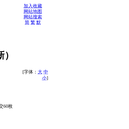
加入收藏
网站地图
网站搜索
简
繁
默
新）
[字体：
大
中
小
]
交60枚