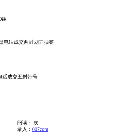
0组
/封卖盘电话成交两封划刀抽签
卖盘电话成交五封带号
阅读：
次
录入：
007com