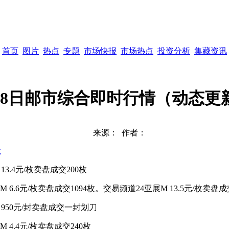
首页
图片
热点
专题
市场快报
市场热点
投资分析
集藏资讯
月8日邮市综合即时行情（动态更
来源：
作者：
尘
13.4元/枚卖盘成交200枚
M 6.6元/枚卖盘成交1094枚。交易频道24亚展M 13.5元/枚卖盘成
 950元/封卖盘成交一封划刀
M 4.4元/枚卖盘成交240枚