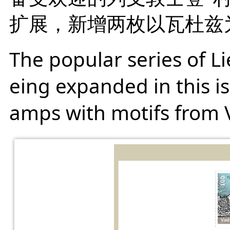
扩展，新增两枚以瓦杜兹
The popular series of Li
eing expanded in this is
amps with motifs from 